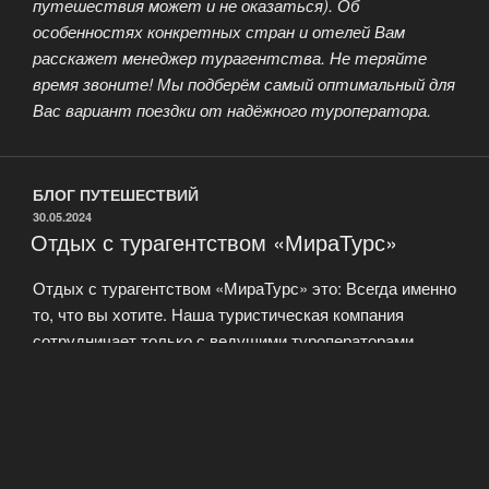
путешествия может и не оказаться). Об
особенностях конкретных стран и отелей Вам
расскажет менеджер турагентства. Не теряйте
время звоните! Мы подберём самый оптимальный для
Вас вариант поездки от надёжного туроператора.
БЛОГ ПУТЕШЕСТВИЙ
ОПУБЛИКОВАНО
30.05.2024
Отдых с турагентством «МираТурс»
Отдых с турагентством «МираТурс» это: Всегда именно
то, что вы хотите. Наша туристическая компания
сотрудничает только с ведущими туроператорами,
каждый из которых лучший в своем регионе и своей
специализации. Благодаря этому мы можем
предложить вам путевку на любой из пяти обитаемых
континентов и любой вид отдыха: пляжные туры,
экскурсионные поездки, круизы, спортивный отдых или