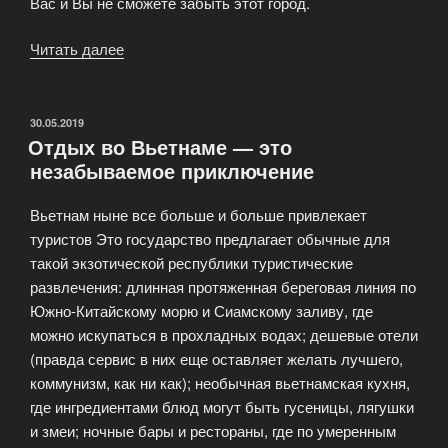
Вас и Вы не сможете забыть этот город.
Читать далее
«Отдых
в
Азербайджане
—
ОПУБЛИКОВАНО
30.05.2019
Отдых во Вьетнаме — это
туры
незабываемое приключение
и
туризм»
Вьетнам ныне все больше и больше привлекает
туристов Это государство предлагает обычные для
такой экзотической республики туристические
развлечения: длинная протяженная береговая линия по
Южно-Китайскому морю и Сиамскому заливу, где
можно искупаться в прохладных водах; дешевые отели
(правда сервис в них еще оставляет желать лучшего,
коммунизм, как ни как); необычная вьетнамская кухня,
где ингредиентами блюд могут быть гусеницы, лягушки
и змеи; ночные бары и рестораны, где по умеренным