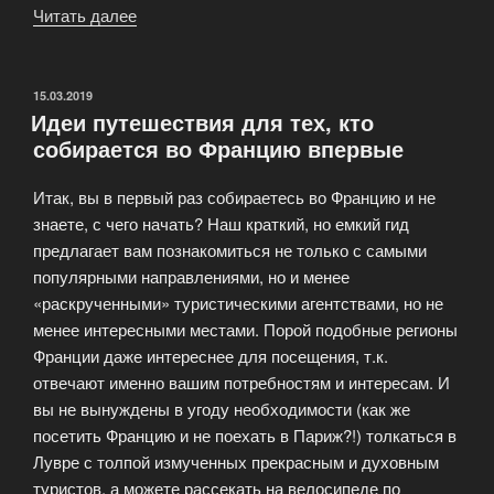
Читать далее
«Что
вы
хотите
увидеть
ОПУБЛИКОВАНО
15.03.2019
Идеи путешествия для тех, кто
во
собирается во Францию впервые
Франции?»
Итак, вы в первый раз собираетесь во Францию и не
знаете, с чего начать? Наш краткий, но емкий гид
предлагает вам познакомиться не только с самыми
популярными направлениями, но и менее
«раскрученными» туристическими агентствами, но не
менее интересными местами. Порой подобные регионы
Франции даже интереснее для посещения, т.к.
отвечают именно вашим потребностям и интересам. И
вы не вынуждены в угоду необходимости (как же
посетить Францию и не поехать в Париж?!) толкаться в
Лувре с толпой измученных прекрасным и духовным
туристов, а можете рассекать на велосипеде по