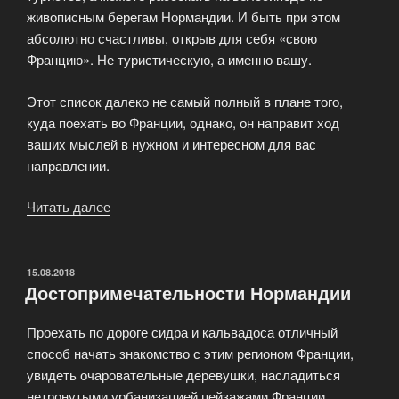
живописным берегам Нормандии. И быть при этом
абсолютно счастливы, открыв для себя «свою
Францию». Не туристическую, а именно вашу.
Этот список далеко не самый полный в плане того,
куда поехать во Франции, однако, он направит ход
ваших мыслей в нужном и интересном для вас
направлении.
Читать далее
«Идеи
путешествия
для
тех,
ОПУБЛИКОВАНО
15.08.2018
Достопримечательности Нормандии
кто
собирается
Проехать по дороге сидра и кальвадоса отличный
во
способ начать знакомство с этим регионом Франции,
Францию
увидеть очаровательные деревушки, насладиться
впервые»
нетронутыми урбанизацией пейзажами Франции.