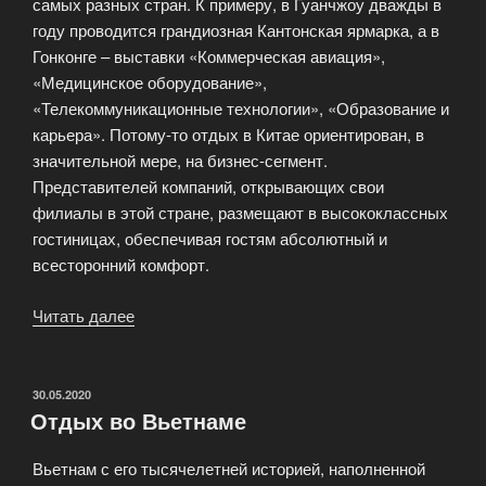
самых разных стран. К примеру, в Гуанчжоу дважды в
году проводится грандиозная Кантонская ярмарка, а в
Гонконге – выставки «Коммерческая авиация»,
«Медицинское оборудование»,
«Телекоммуникационные технологии», «Образование и
карьера». Потому-то отдых в Китае ориентирован, в
значительной мере, на бизнес-сегмент.
Представителей компаний, открывающих свои
филиалы в этой стране, размещают в высококлассных
гостиницах, обеспечивая гостям абсолютный и
всесторонний комфорт.
Читать далее
«Китае
—
популярное
туристическое
ОПУБЛИКОВАНО
30.05.2020
Отдых во Вьетнаме
направление»
Вьетнам с его тысячелетней историей, наполненной