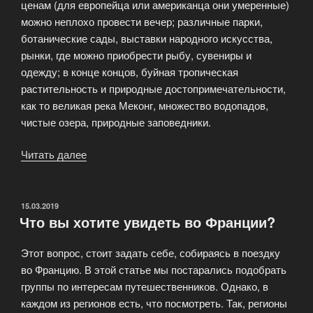
ценам (для европейца или американца они умеренные)
можно неплохо провести вечер; различные парки,
ботанические сады, выставки народного искусства,
рынки, где можно приобрести рыбу, сувениры и
одежду; в конце концов, буйная тропическая
растительность и природные достопримечательности,
как то великая река Меконг, множество водопадов,
чистые озера, природные заповедники.
Читать далее
«Отдых
во
Вьетнаме
—
ОПУБЛИКОВАНО
15.03.2019
Что вы хотите увидеть во Франции?
это
незабываемое
Этот вопрос, стоит задать себе, собираясь в поездку
приключение»
во Францию. В этой статье мы постарались подобрать
группы по интересам путешественников. Однако, в
каждом из регионов есть, что посмотреть. Так, регионы