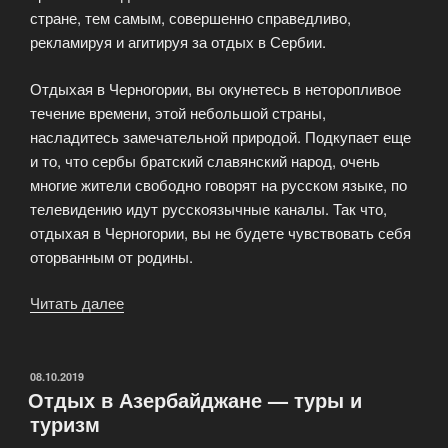
стране, тем самым, совершенно справедливо,
рекламируя и агитируя за отдых в Сербии.
Отдыхая в Черногории, вы окунетесь в неторопливое
течение времени, этой небольшой страны,
насладитесь замечательной природой. Подкупает еще
и то, что сербы братский славянский народ, очень
многие жители свободно говорят на русском языке, по
телевидению идут русскоязычные каналы. Так что,
отдыхая в Черногории, вы не будете чувствовать себя
оторванным от родины.
Читать далее
«Отдых
в
Сербии
и
ОПУБЛИКОВАНО
08.10.2019
Отдых в Азербайджане — туры и
Черногории»
туризм