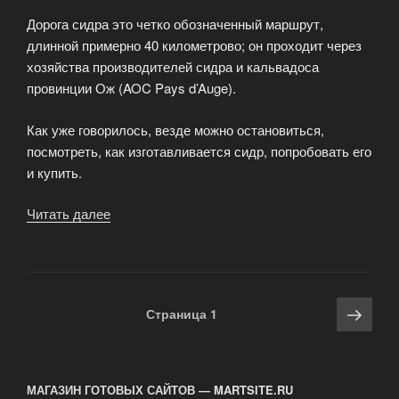
Дорога сидра это четко обозначенный маршрут,
длинной примерно 40 километрово; он проходит через
хозяйства производителей сидра и кальвадоса
провинции Ож (AOC Pays d’Auge).
Как уже говорилось, везде можно остановиться,
посмотреть, как изготавливается сидр, попробовать его
и купить.
Читать далее
«Путешествие
по
дороге
сидра»
Навигация
Сле
Страница
1
по
стра
записям
МАГАЗИН ГОТОВЫХ САЙТОВ — MARTSITE.RU