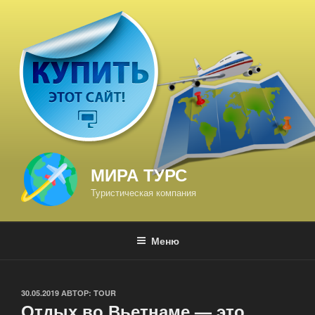
Перейти
к
содержимому
МИРА ТУРС
Туристическая компания
Меню
ОПУБЛИКОВАНО
30.05.2019
АВТОР:
TOUR
Отдых во Вьетнаме — это