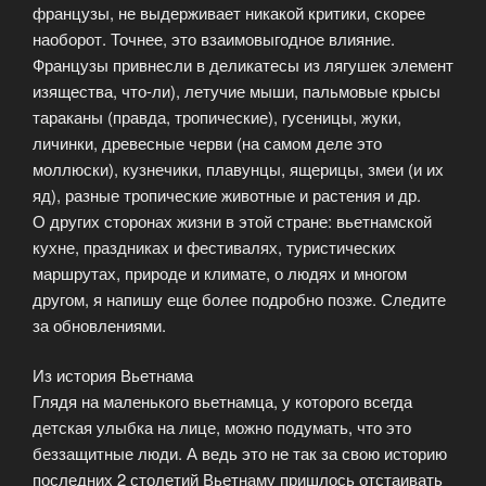
французы, не выдерживает никакой критики, скорее
наоборот. Точнее, это взаимовыгодное влияние.
Французы привнесли в деликатесы из лягушек элемент
изящества, что-ли), летучие мыши, пальмовые крысы
тараканы (правда, тропические), гусеницы, жуки,
личинки, древесные черви (на самом деле это
моллюски), кузнечики, плавунцы, ящерицы, змеи (и их
яд), разные тропические животные и растения и др.
О других сторонах жизни в этой стране: вьетнамской
кухне, праздниках и фестивалях, туристических
маршрутах, природе и климате, о людях и многом
другом, я напишу еще более подробно позже. Следите
за обновлениями.
Из история Вьетнама
Глядя на маленького вьетнамца, у которого всегда
детская улыбка на лице, можно подумать, что это
беззащитные люди. А ведь это не так за свою историю
последних 2 столетий Вьетнаму пришлось отстаивать