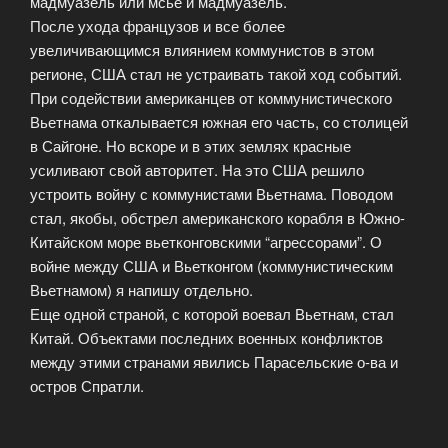
мадмуазель или мсье и мадмуазель.
После ухода французов и все более
увеличивающимся влиянием коммунистов в этом
регионе, США стал не устраивать такой ход событий.
При содействии американцев от коммунистического
Вьетнама откалывается южная его часть, со столицей
в Сайгоне. Но вскоре и в этих землях красные
усиливают свой авторитет. На это США решило
устроить войну с коммунистами Вьетнама. Поводом
стал, якобы, обстрел американского корабля в Южно-
Китайском море вьетконговскими “агрессорами”. О
войне между США и Вьетконгом (коммунистическим
Вьетнамом) я напишу отдельно.
Еще одной страной, с которой воевал Вьетнам, стал
Китай. Объектами последних военных конфликтов
между этими странами явились Парасельские о-ва и
остров Спратли.