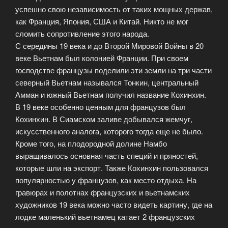
успешно свою независимость от таких мощных держав,
как Франция, Япония, США и Китай. Никто не мог
сломить сопротивление этого народа.
С середины 19 века и до Второй Мировой Войны в 20
веке Вьетнам был колонией Франции. При своем
господстве французы поделили эти земли на три части
северный Вьетнам назывался Тонкин, центральный
Амман и южный Вьетнам получил название Кохинхин.
В 19 веке особенно ценным для французов был
Кохинхин. В Сиамском заливе добывался жемчуг,
искусственного аналога, которого тогда еще не было.
Кроме того, на плодородной долине Намбо
выращивалось основная часть специй и пряностей,
которые шли на экспорт. Также Кохинхин пользовался
популярностью у французов, как место отдыха. На
гравюрах и полотнах французских и вьетнамских
художников 19 века можно часто видеть картину, где на
лодке маленький вьетнамец катает 2 французских