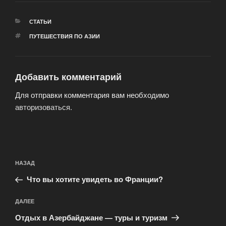
РУБРИКИ
СТАТЬИ
МЕТКИ
ПУТЕШЕСТВИЯ ПО АЗИИ
Добавить комментарий
Для отправки комментария вам необходимо
авторизоваться
.
Навигация
Предыдущая
НАЗАД
по
запись:
записям
Что вы хотите увидеть во Франции?
Следующая
ДАЛЕЕ
запись
Отдых в Азербайджане — туры и туризм