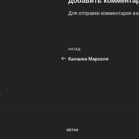
Добавить коммента
Для отправки комментария в
Навигация
Предыдущая
НАЗАД
по
запись:
Каланки Марселя
записям
.
МЕТКИ