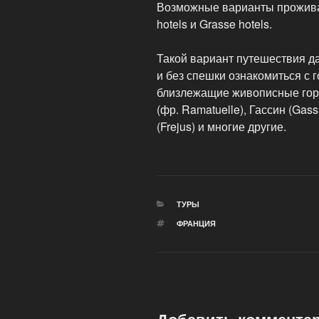
Возможные варианты проживан
hotels и Grasse hotels.
Такой вариант путешествия д
и без спешки ознакомиться с г
близлежащие живописные горо
(фр. Ramatuelle), Гассин (Gass
(Frejus) и многие другие.
РУБРИКИ
ТУРЫ
МЕТКИ
ФРАНЦИЯ