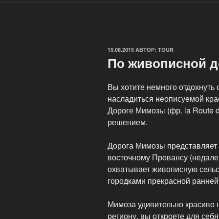
ОПУБЛИКОВАНО
15.08.2015
АВТОР:
TOUR
По живописной 
Вы хотите немного отдохнуть 
насладиться неописуемой кра
Дороге Мимозы (фр. la Route 
решением.
Дорога Мимозы представляет 
восточному Провансу (недалек
охватывает живописную сельс
городками прекрасной ранней 
Мимоза удивительно красиво ц
региону, вы откроете для себ