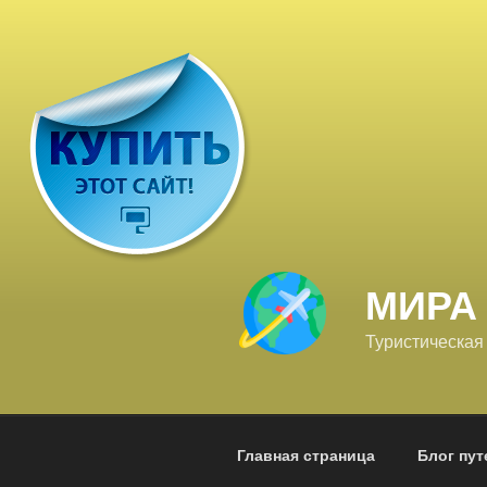
Перейти
к
содержимому
МИРА
Туристическая
Главная страница
Блог пу