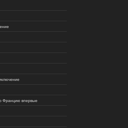
ление
иключение
 во Францию впервые