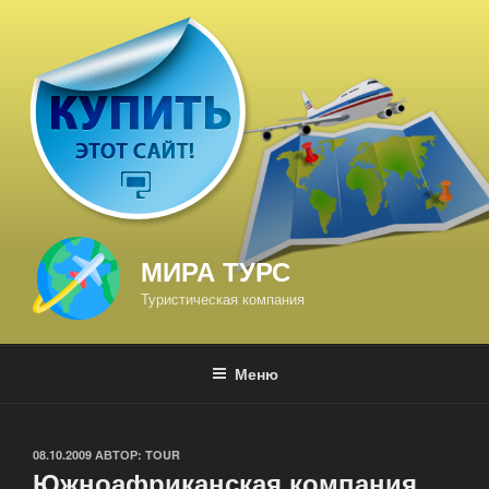
Перейти
к
содержимому
МИРА ТУРС
Туристическая компания
Меню
ОПУБЛИКОВАНО
08.10.2009
АВТОР:
TOUR
Южноафриканская компания