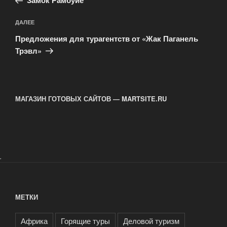
записям
Замок Рамбуйе
Следующая
ДАЛЕЕ
запись
Предложения для турагентств от «Жак Паганель
Трэвл»
МАГАЗИН ГОТОВЫХ САЙТОВ — MARTSITE.RU
.
МЕТКИ
Африка
Горящие туры
Деловой туризм