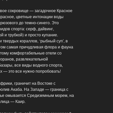
свое сокровище — загадочное Красное
красное, цветные интонации воды
ирюзового до темно-синего. Это
идов спорта: серф, дайвинг,
й и трубкой) и просто купание.
и твердых кораллов, ‘рыбный суп’, в
угом самая причудливая флора и фауна
этому комфортабельные отели со
торанов, развлекательной
азары, все виды водного спорта,
х — это все нужно попробовать!
фрики, граничит на Востоке с
олив Акаба. На Западе — граница с
жье омывается Средиземным морем, на
олица — Каир.