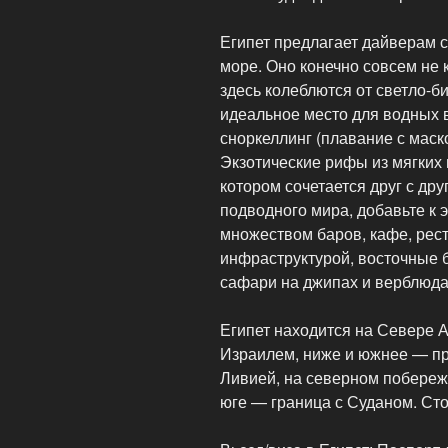
Египет предлагает дайверам 
море. Оно конечно совсем не 
здесь колеблются от светло-б
идеальное место для водных в
сноркеллинг (плавание с маско
Экзотические рифы из мягких 
котором сочетается друг с др
подводного мира, добавьте к 
множеством баров, кафе, рес
инфраструктурой, восточные б
сафари на джипах и верблюда
Египет находится на Севере А
Израилем, ниже и южнее — пр
Ливией, на северном побере
юге — граница с Суданом. Ст