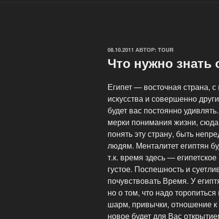
ОПУБЛИКОВАНО
08.10.2011
АВТОР:
TOUR
Что нужно знать 
Египет — восточная страна, 
искусства и совершенно други
будет вас постоянно удивлят
мерки понимания жизни, сюда
понять эту страну, быть неп
людям.
Менталитет египтян б
т.к. время здесь — египетское 
густое. Поспешность и суетли
почувствовать Время. У египт
но о том, что надо торопиться
шарм, привычки, отношение к 
новое будет для Вас открытие