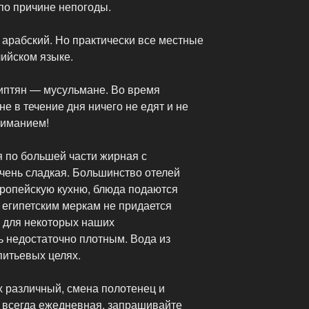
по причине непогоды.
 арабский. Но практически все местные
лийском языке.
гиптян — мусульмане. Во время
е в течение дня ничего не едят и не
ониманием!
ня по большей части жирная с
чень сладкая. Большинство отелей
ропейскую кухню, блюда подаются
 египетским меркам не придается
у для некоторых наших
ь недостаточно плотным. Вода из
итьевых целях.
х различный, смена полотенец и
е всегда ежедневная, запрашивайте