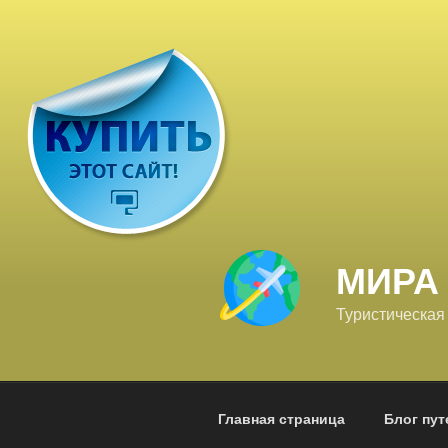
Перейти
к
содержимому
МИРА
Туристическая
Главная страница
Блог пу