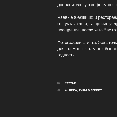
дополнительную информацию 
Чаевые (бакшиш): В ресторан
от суммы счета, за прочие ус
поощрение, после чего Вас гот
Фотографии Египта: Желательн
для съемок, т.к. там они быв
годности.
РУБРИКИ
СТАТЬИ
МЕТКИ
АФРИКА
,
ТУРЫ В ЕГИПЕТ