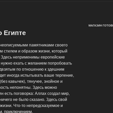
МАГАЗИН ГОТОВ
о Египте
с неописуемыми памятниками своего
м стилем и образом жизни, который
ь. Здесь неприменимы европейские
 нужно ехать с желанием попробовать
редвзятым по отношению к здешним
удет иногда испытывать ваше терпение,
(без кавычек), тянучее, знойное и
вость непонятны. Здесь можно
ян есть поговорка: Аллах создал мир,
 ничего не было сказано. Здесь свой
жизни. Что-то непредсказуемое и
м, приключением.