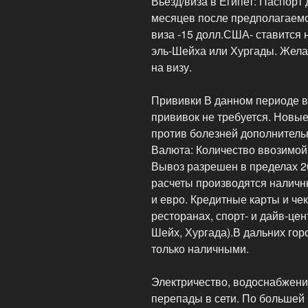
Вьезд/виза в Египет: Паспорт
месяцев после предполагаемо
виза -15 долл.США- ставится
эль-Шейха или Хургады. Жела
на визу.
Прививки В данном периоде в
прививок не требуется. Нов
против болезней дополнитель
Валюта: Количество ввозимой
Вывоз разрешен в пределах 2
расчеты производятся наличн
и евро. Кредитные карты и че
ресторанах, спорт- и дайв-це
Шейх, Хургада).В дальних гор
только наличными.
Электричество, водоснабжени
перепады в сети. По большей 