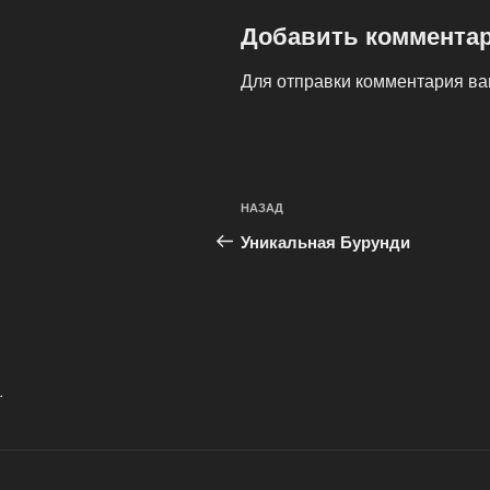
Добавить коммента
Для отправки комментария в
Навигация
Предыдущая
НАЗАД
по
запись:
Уникальная Бурунди
записям
.