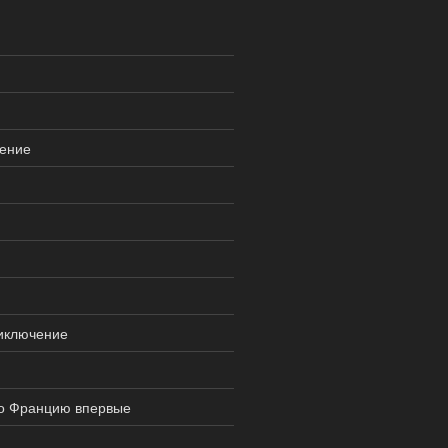
ление
иключение
 во Францию впервые