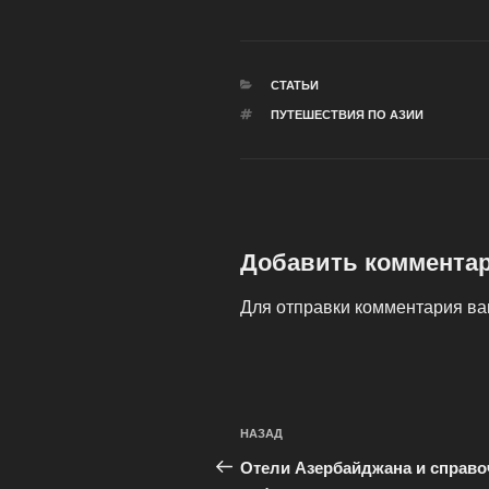
РУБРИКИ
СТАТЬИ
МЕТКИ
ПУТЕШЕСТВИЯ ПО АЗИИ
Добавить коммента
Для отправки комментария в
Навигация
Предыдущая
НАЗАД
по
запись:
Отели Азербайджана и справо