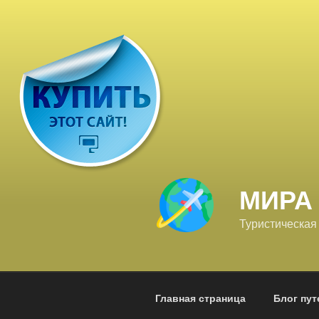
Перейти
к
содержимому
МИРА
Туристическая
Главная страница
Блог пу