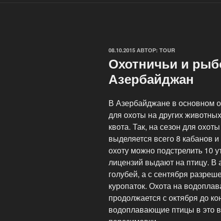
ОПУБЛИКОВАНО
08.10.2015
АВТОР:
TOUR
Охотничьи и рыб
Азербайджан
В Азербайджане в основном ох
для охоты на других животны
квота. Так, на сезон для охо
выделяется всего 8 кабанов и 
охоту можно подстрелить 10 у
лицензий выдают на птицу. В 
голубей, а с сентября разреш
куропаток.
Охота на водоплав
продолжается с октября до ко
водоплавающие птицы в это в