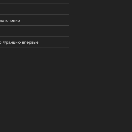
иключение
 во Францию впервые