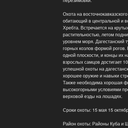
перезимовки.
Охота на восточнокавказского 
обитающий в центральной и во
Хребта. Встречается на круты
растительностью, летом подни
уровнем моря. Дагестанский т
горных козлов формой рогов. Р
одной плоскости, и концы их 
взрослых самцов достигает 10
успешной охоты на дагестанск
хорошее оружие и навыки стре
Также необходима хорошая фи
высокогорными условиями пр
верховой езды на лошадях.
Сроки охоты: 15 мая 15 октяб
Район охоты: Районы Куба и Щ