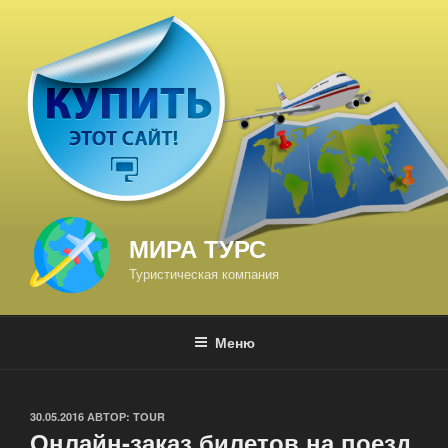
Перейти
к
содержимому
МИРА ТУРС
Туристическая компания
Меню
ОПУБЛИКОВАНО
30.05.2016
АВТОР:
TOUR
Онлайн-заказ билетов на поезд