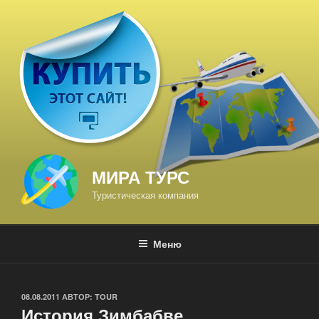
Перейти
к
содержимому
МИРА ТУРС
Туристическая компания
Меню
ОПУБЛИКОВАНО
08.08.2011
АВТОР:
TOUR
История Зимбабве