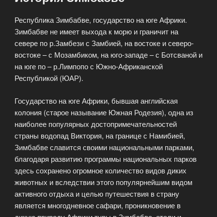
Республика Зимбабве, государство на юге Африки.
Зимбабве не имеет выхода к морю и граничит на
севере по р.Замбези с Замбией, на востоке и северо-
востоке – с Мозамбиком, на юго-западе – с Ботсваной и
на юге по – р.Лимпопо с Южно-Африканской
Республикой (ЮАР).
Государство на юге Африки, бывшая английская
колония (старое называние Южная Родезия), одна из
наиболее популярных достопримечательностей
страны водопад Виктория, на границе с Намибией,
Зимбабве славится своими национальными парками,
благодаря развитию программы национальных парков
здесь сохранено огромное количество видов диких
животных и вследствии этого популярнейшим видом
активного отдыха и целью путешествия в страну
является многодневное сафари, проникновение в
дикую природу Африки туры в Зимбабве, отели и